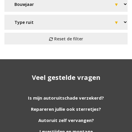
Geen resultaat? Wij helpen u
Veel gestelde vragen
verder!
Wij zijn continu bezig met het toevoegen van
Is mijn autoruitschade verzekerd?
nieuwe autoruiten aan onze website. Staat uw
Repareren jullie ook sterretjes?
ruit er niet tussen? Grote kans dat wij deze wel
hebben. Vul het formulier in en wij nemen
Autoruit zelf vervangen?
contact met u op.
Levertijden en montage