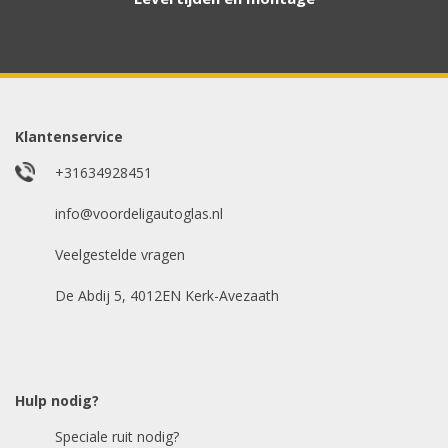
Aanvraag via whatsapp
Wilt u snel antwoord? Stuur ons een
whatsappje met foto van de ruit en uw auto
gegevens.
Klantenservice
Uw merk auto
*
+31634928451
info@voordeligautoglas.nl
Veelgestelde vragen
Bouwjaar
*
De Abdij 5, 4012EN Kerk-Avezaath
Model auto
*
Hulp nodig?
Speciale ruit nodig?