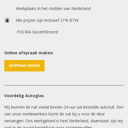
Chasis / VIN nummer
Werkplaats in het midden van Nederland
Alle prijzen zijn inclusief 21% BTW
E-mailadres
*
FOCWA Gecertificeerd
Online afspraak maken
AFSPRAAK MAKEN
Voordelig Autoglas
Wij leveren de ruit veelal binnen 24 uur uw bestelde autoruit. Een
van onze medewerkers komt de ruit bij u voor de deur
vervangen. Ons werkgebied is heel Nederland, daarnaast zijn wij
ook in de avond bereikbaar voor spoedgevallen.