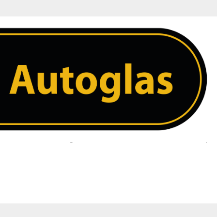
 ruit. Heeft u een vraag over uw ruit neem dan contact met ons op. 