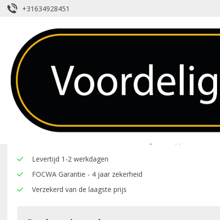
+31634928451
Lijsten – Renault – R21
Over dit product
Hier onder vindt u een overzicht van de eigenschappen van deze
Levertijd 1-2 werkdagen
FOCWA Garantie - 4 jaar zekerheid
Verzekerd van de laagste prijs