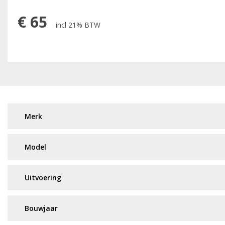
€
65
incl 21% BTW