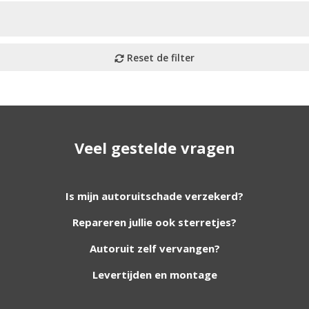
Veel gestelde vragen
utoruiten aan onze website. Staat uw ruit er niet tussen? G
Is mijn autoruitschade verzekerd?
Repareren jullie ook sterretjes?
foto van de ruit en uw auto gegevens.
Autoruit zelf vervangen?
Levertijden en montage
Bouwjaar
*