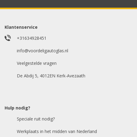
Model auto
*
Klantenservice
+31634928451
E-mailadres
info@voordeligautoglas.nl
*
Veelgestelde vragen
De Abdij 5, 4012EN Kerk-Avezaath
Hulp nodig?
Speciale ruit nodig?
Werkplaats in het midden van Nederland