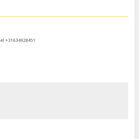
Bel
+31634928451