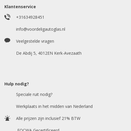
Model auto
*
Klantenservice
+31634928451
E-mailadres
info@voordeligautoglas.nl
*
Veelgestelde vragen
De Abdij 5, 4012EN Kerk-Avezaath
Hulp nodig?
Speciale ruit nodig?
Werkplaats in het midden van Nederland
Alle prijzen zijn inclusief 21% BTW
FOCWA Gecertificeerd