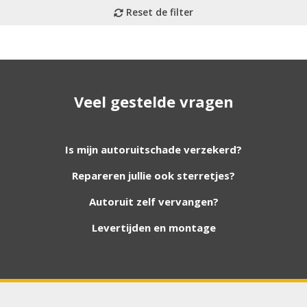
Veel gestelde vragen
utoruiten aan onze website. Staat uw ruit er niet tussen? G
Is mijn autoruitschade verzekerd?
Repareren jullie ook sterretjes?
foto van de ruit en uw auto gegevens.
Autoruit zelf vervangen?
Levertijden en montage
Bouwjaar
*