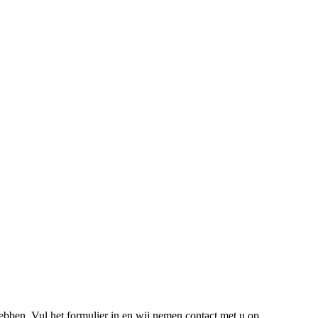
hebben. Vul het formulier in en wij nemen contact met u op.