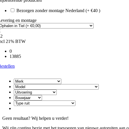
ijbehorende producten
Bezorgen zonder montage Nederland (+ €40 )
Levering en montage
€
52
incl 21% BTW
0
13885
estellen
Geen resultaat? Wij helpen u verder!
Wij zijn continu bezig met het toevoegen van nieuwe autoruiten aan on