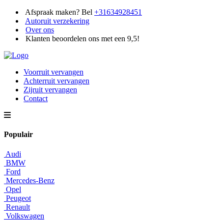
Afspraak maken? Bel
+31634928451
Autoruit verzekering
Over ons
Klanten beoordelen ons met een 9,5!
Voorruit vervangen
Achterruit vervangen
Zijruit vervangen
Contact
Populair
Audi
BMW
Ford
Mercedes-Benz
Opel
Peugeot
Renault
Volkswagen