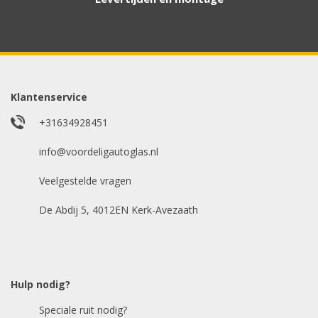
Aanvraag via whatsapp
Wilt u snel antwoord? Stuur ons een
whatsappje met foto van de ruit en uw auto
gegevens.
Klantenservice
Uw merk auto
*
+31634928451
info@voordeligautoglas.nl
Veelgestelde vragen
Bouwjaar
*
De Abdij 5, 4012EN Kerk-Avezaath
Model auto
*
Hulp nodig?
Speciale ruit nodig?