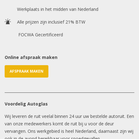
Chasis / VIN nummer
Werkplaats in het midden van Nederland
Alle prijzen zijn inclusief 21% BTW
E-mailadres
*
FOCWA Gecertificeerd
Online afspraak maken
AFSPRAAK MAKEN
Voordelig Autoglas
Wij leveren de ruit veelal binnen 24 uur uw bestelde autoruit. Een
van onze medewerkers komt de ruit bij u voor de deur
vervangen. Ons werkgebied is heel Nederland, daarnaast zijn wij
ook in de avond bereikbaar voor spoedgevallen.