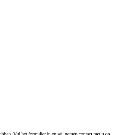
hebben. Vul het formulier in en wij nemen contact met u op.