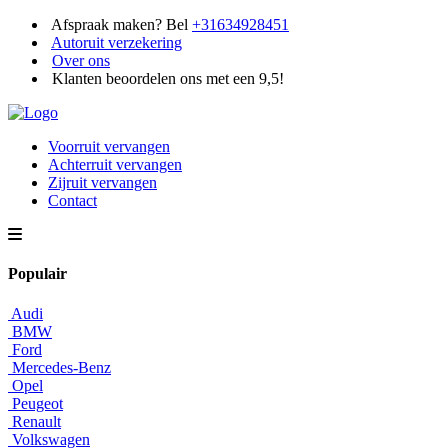
Afspraak maken? Bel
+31634928451
Autoruit verzekering
Over ons
Klanten beoordelen ons met een 9,5!
Voorruit vervangen
Achterruit vervangen
Zijruit vervangen
Contact
Populair
Audi
BMW
Ford
Mercedes-Benz
Opel
Peugeot
Renault
Volkswagen