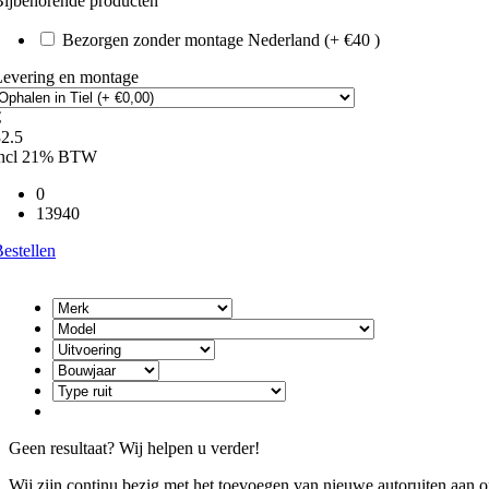
ijbehorende producten
Bezorgen zonder montage Nederland (+ €40 )
Levering en montage
€
2.5
incl 21% BTW
0
13940
estellen
Geen resultaat? Wij helpen u verder!
Wij zijn continu bezig met het toevoegen van nieuwe autoruiten aan on