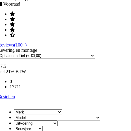
Voorraad
Reviews(100+)
Levering en montage
€
7.5
incl 21% BTW
0
17711
estellen