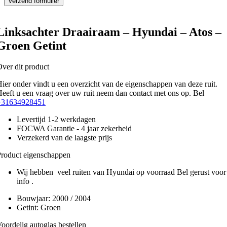
Linksachter Draairaam – Hyundai – Atos –
Groen Getint
ver dit product
ier onder vindt u een overzicht van de eigenschappen van deze ruit.
eeft u een vraag over uw ruit neem dan contact met ons op. Bel
+31634928451
Levertijd 1-2 werkdagen
FOCWA Garantie - 4 jaar zekerheid
Verzekerd van de laagste prijs
roduct eigenschappen
Wij hebben veel ruiten van Hyundai op voorraad Bel gerust voor
info .
Bouwjaar:
2000 / 2004
Getint:
Groen
oordelig autoglas bestellen