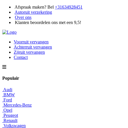
Afspraak maken? Bel
+31634928451
Autoruit verzekering
Over ons
Klanten beoordelen ons met een 9,5!
Voorruit vervangen
Achterruit vervangen
Zijruit vervangen
Contact
Populair
Audi
BMW
Ford
Mercedes-Benz
Opel
Peugeot
Renault
Volkswagen