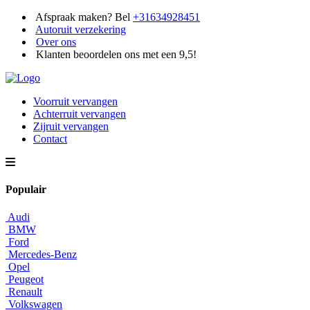
Afspraak maken? Bel
+31634928451
Autoruit verzekering
Over ons
Klanten beoordelen ons met een 9,5!
Voorruit vervangen
Achterruit vervangen
Zijruit vervangen
Contact
Populair
Audi
BMW
Ford
Mercedes-Benz
Opel
Peugeot
Renault
Volkswagen