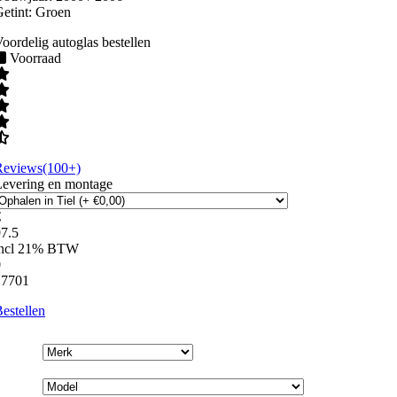
etint:
Groen
oordelig autoglas bestellen
Voorraad
Reviews(100+)
Levering en montage
€
7.5
incl 21% BTW
0
17701
estellen