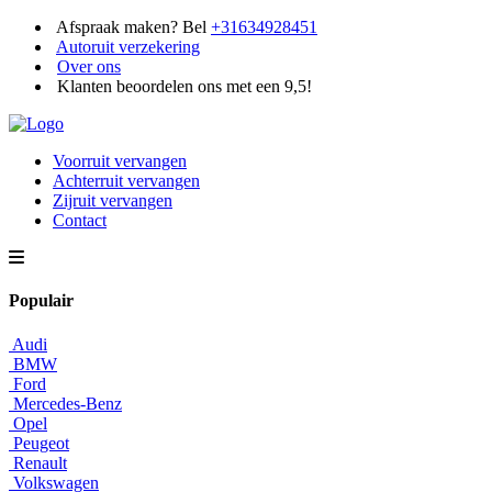
Afspraak maken? Bel
+31634928451
Autoruit verzekering
Over ons
Klanten beoordelen ons met een 9,5!
Voorruit vervangen
Achterruit vervangen
Zijruit vervangen
Contact
Populair
Audi
BMW
Ford
Mercedes-Benz
Opel
Peugeot
Renault
Volkswagen