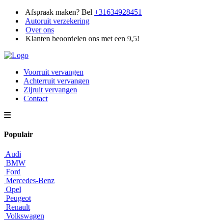
Afspraak maken? Bel
+31634928451
Autoruit verzekering
Over ons
Klanten beoordelen ons met een 9,5!
Voorruit vervangen
Achterruit vervangen
Zijruit vervangen
Contact
Populair
Audi
BMW
Ford
Mercedes-Benz
Opel
Peugeot
Renault
Volkswagen