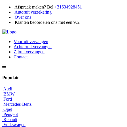
Afspraak maken? Bel
+31634928451
Autoruit verzekering
Over ons
Klanten beoordelen ons met een 9,5!
Voorruit vervangen
Achterruit vervangen
Zijruit vervangen
Contact
Populair
Audi
BMW
Ford
Mercedes-Benz
Opel
Peugeot
Renault
Volkswagen