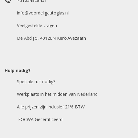
+31634928451
Reviews(100+)
info@voordeligautoglas.nl
Bijbehorende producten
Veelgestelde vragen
Bezorgen zonder montage Nederland (+ €40 )
De Abdij 5, 4012EN Kerk-Avezaath
Levering en montage
Hulp nodig?
Speciale ruit nodig?
€
195
incl 21% BTW
Werkplaats in het midden van Nederland
Alle prijzen zijn inclusief 21% BTW
FOCWA Gecertificeerd