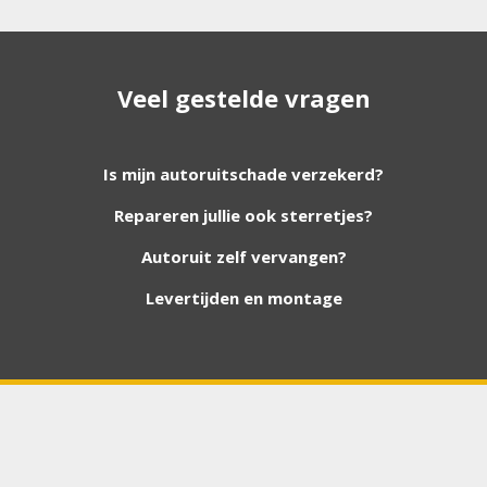
Bouwjaar
*
 ruit. Heeft u een vraag over uw ruit neem dan contact met ons op. 
Veel gestelde vragen
Chasis / VIN nummer
Is mijn autoruitschade verzekerd?
Repareren jullie ook sterretjes?
Autoruit zelf vervangen?
Levertijden en montage