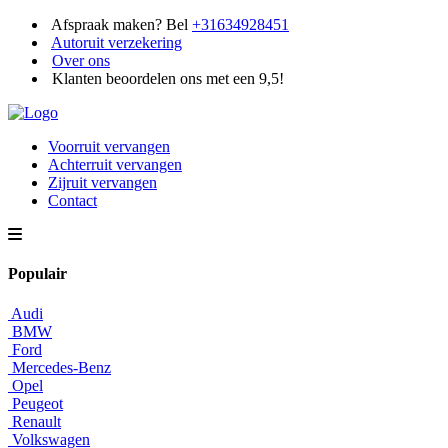
Afspraak maken? Bel
+31634928451
Autoruit verzekering
Over ons
Klanten beoordelen ons met een 9,5!
Voorruit vervangen
Achterruit vervangen
Zijruit vervangen
Contact
Populair
Audi
BMW
Ford
Mercedes-Benz
Opel
Peugeot
Renault
Volkswagen