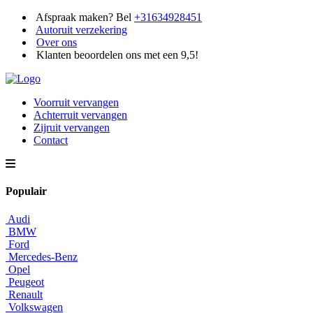
Afspraak maken? Bel
+31634928451
Autoruit verzekering
Over ons
Klanten beoordelen ons met een 9,5!
Voorruit vervangen
Achterruit vervangen
Zijruit vervangen
Contact
Populair
Audi
BMW
Ford
Mercedes-Benz
Opel
Peugeot
Renault
Volkswagen