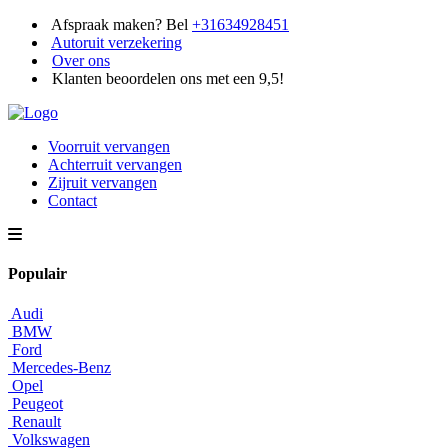
Afspraak maken? Bel
+31634928451
Autoruit verzekering
Over ons
Klanten beoordelen ons met een 9,5!
Voorruit vervangen
Achterruit vervangen
Zijruit vervangen
Contact
Populair
Audi
BMW
Ford
Mercedes-Benz
Opel
Peugeot
Renault
Volkswagen