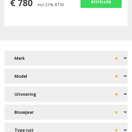
€
780
BESTELLEN
incl 21% BTW