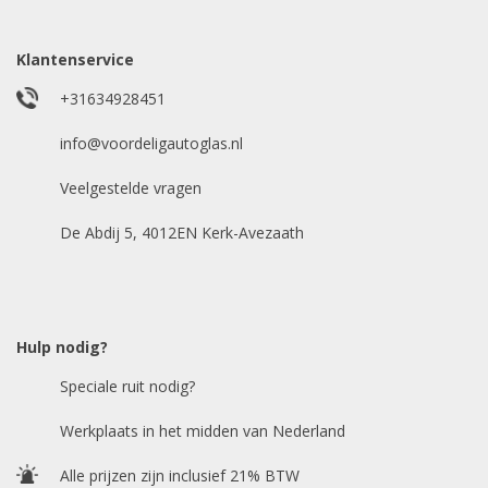
gegevens.
Klantenservice
Uw merk auto
*
+31634928451
info@voordeligautoglas.nl
Veelgestelde vragen
Bouwjaar
*
De Abdij 5, 4012EN Kerk-Avezaath
Model auto
*
Hulp nodig?
Speciale ruit nodig?
Chasis / VIN nummer
Werkplaats in het midden van Nederland
Alle prijzen zijn inclusief 21% BTW