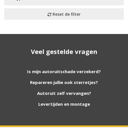
Geen resultaat? Wij helpen u
Veel gestelde vragen
verder!
Wij zijn continu bezig met het toevoegen van
Is mijn autoruitschade verzekerd?
nieuwe autoruiten aan onze website. Staat uw
Repareren jullie ook sterretjes?
ruit er niet tussen? Grote kans dat wij deze wel
hebben. Vul het formulier in en wij nemen
Autoruit zelf vervangen?
contact met u op.
Levertijden en montage
Aanvraag via whatsapp
Wilt u snel antwoord? Stuur ons een
whatsappje met foto van de ruit en uw auto