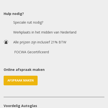
Model auto
*
Hulp nodig?
Speciale ruit nodig?
Chasis / VIN nummer
Werkplaats in het midden van Nederland
Alle prijzen zijn inclusief 21% BTW
E-mailadres
*
FOCWA Gecertificeerd
Online afspraak maken
AFSPRAAK MAKEN
Voordelig Autoglas