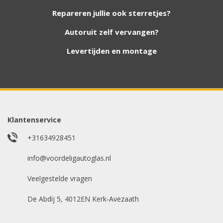
nieuwe autoruiten aan onze website. Staat uw
Repareren jullie ook sterretjes?
ruit er niet tussen? Grote kans dat wij deze wel
hebben. Vul het formulier in en wij nemen
Autoruit zelf vervangen?
contact met u op.
Levertijden en montage
Aanvraag via whatsapp
Wilt u snel antwoord? Stuur ons een
whatsappje met foto van de ruit en uw auto
gegevens.
Klantenservice
Uw merk auto
*
+31634928451
info@voordeligautoglas.nl
Veelgestelde vragen
Bouwjaar
*
De Abdij 5, 4012EN Kerk-Avezaath