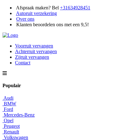
Afspraak maken? Bel
+31634928451
Autoruit verzekering
Over ons
Klanten beoordelen ons met een 9,5!
Voorruit vervangen
Achterruit vervangen
Zijruit vervangen
Contact
Populair
Audi
BMW
Ford
Mercedes-Benz
Opel
Peugeot
Renault
Volkswagen