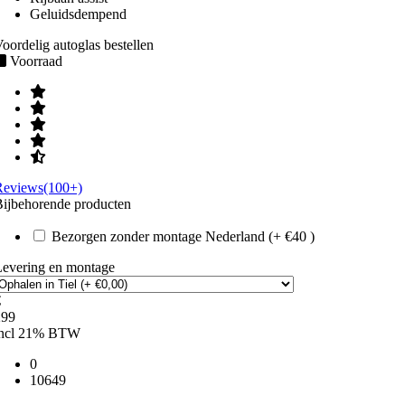
Geluidsdempend
oordelig autoglas bestellen
Voorraad
Reviews(100+)
ijbehorende producten
Bezorgen zonder montage Nederland (+ €40 )
Levering en montage
€
299
incl 21% BTW
0
10649