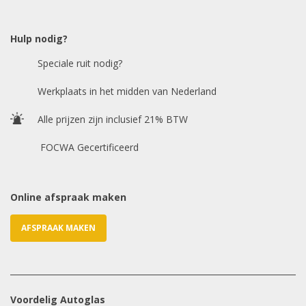
Model auto
*
Hulp nodig?
Speciale ruit nodig?
Chasis / VIN nummer
Werkplaats in het midden van Nederland
Alle prijzen zijn inclusief 21% BTW
E-mailadres
*
FOCWA Gecertificeerd
Online afspraak maken
AFSPRAAK MAKEN
Voordelig Autoglas