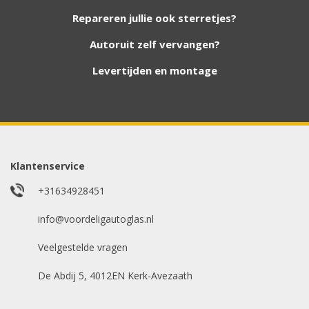
nieuwe autoruiten aan onze website. Staat uw
Repareren jullie ook sterretjes?
ruit er niet tussen? Grote kans dat wij deze wel
hebben. Vul het formulier in en wij nemen
Autoruit zelf vervangen?
contact met u op.
Levertijden en montage
Aanvraag via whatsapp
Wilt u snel antwoord? Stuur ons een
whatsappje met foto van de ruit en uw auto
gegevens.
Klantenservice
Uw merk auto
*
+31634928451
info@voordeligautoglas.nl
Veelgestelde vragen
Bouwjaar
*
De Abdij 5, 4012EN Kerk-Avezaath