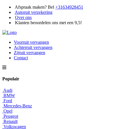
Afspraak maken? Bel
+31634928451
Autoruit verzekering
Over ons
Klanten beoordelen ons met een 9,5!
Voorruit vervangen
Achterruit vervangen
Zijruit vervangen
Contact
Populair
Audi
BMW
Ford
Mercedes-Benz
Opel
Peugeot
Renault
Volkswagen