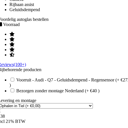
Rijbaan assist
Geluidsdempend
oordelig autoglas bestellen
Voorraad
Reviews(100+)
ijbehorende producten
Voorruit - Audi - Q7 - Geluidsdempend - Regensensor (+ €27
)
Bezorgen zonder montage Nederland (+ €40 )
Levering en montage
€
338
incl 21% BTW