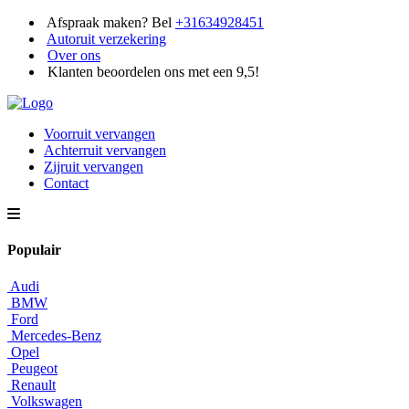
Afspraak maken? Bel
+31634928451
Autoruit verzekering
Over ons
Klanten beoordelen ons met een 9,5!
Voorruit vervangen
Achterruit vervangen
Zijruit vervangen
Contact
Populair
Audi
BMW
Ford
Mercedes-Benz
Opel
Peugeot
Renault
Volkswagen