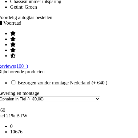
Chassisnummer uitsparing
Getint:
Groen
oordelig autoglas bestellen
Voorraad
Reviews(100+)
ijbehorende producten
Bezorgen zonder montage Nederland (+ €40 )
Levering en montage
€
260
incl 21% BTW
0
10676