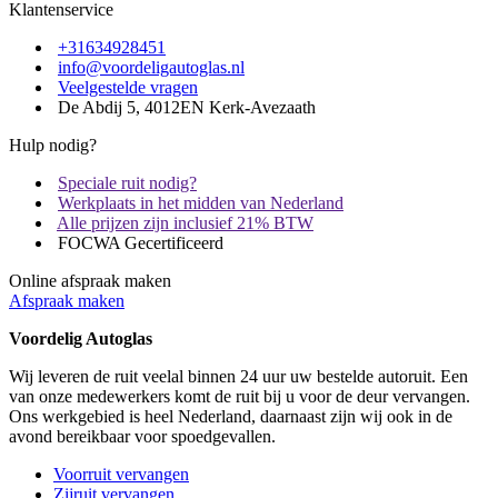
Klantenservice
+31634928451
info@voordeligautoglas.nl
Veelgestelde vragen
De Abdij 5, 4012EN Kerk-Avezaath
Hulp nodig?
Speciale ruit nodig?
Werkplaats in het midden van Nederland
Alle prijzen zijn inclusief 21% BTW
FOCWA Gecertificeerd
Online afspraak maken
Afspraak maken
Voordelig Autoglas
Wij leveren de ruit veelal binnen 24 uur uw bestelde autoruit. Een
van onze medewerkers komt de ruit bij u voor de deur vervangen.
Ons werkgebied is heel Nederland, daarnaast zijn wij ook in de
avond bereikbaar voor spoedgevallen.
Voorruit vervangen
Zijruit vervangen