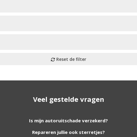
Veel gestelde vragen
utoruiten aan onze website. Staat uw ruit er niet tussen? G
Is mijn autoruitschade verzekerd?
Repareren jullie ook sterretjes?