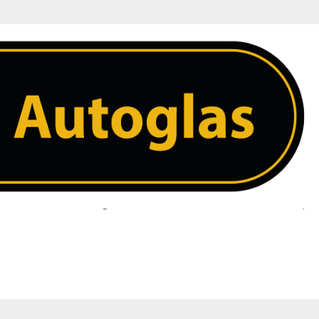
 Grijze Zonneband – Incaps – Spiegelsteu
 ruit. Heeft u een vraag over uw ruit neem dan contact met ons op. 