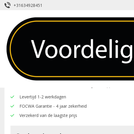
+31634928451
Voorruit – Audi – TT – Groen Getint –
Over dit product
Hier onder vindt u een overzicht van de eigenschappen van deze
Levertijd 1-2 werkdagen
FOCWA Garantie - 4 jaar zekerheid
Verzekerd van de laagste prijs