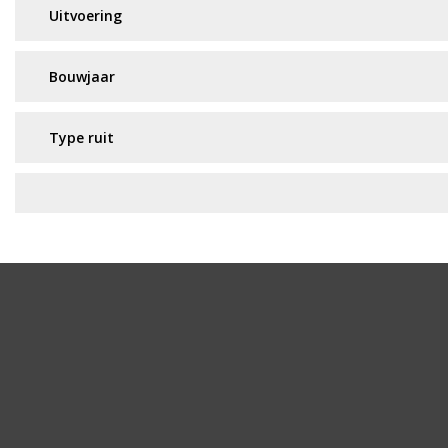
Geen resultaat? Wij helpen u verder!
Wij zijn continu bezig met het toevoegen van nieuwe a
in en wij nemen contact met u op.
Aanvraag via whatsapp