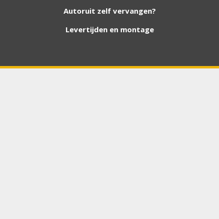
foto van de ruit en uw auto gegevens.
Autoruit zelf vervangen?
Levertijden en montage
Bouwjaar
*
Chasis / VIN nummer