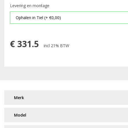
Levering en montage
€
331.5
incl 21% BTW