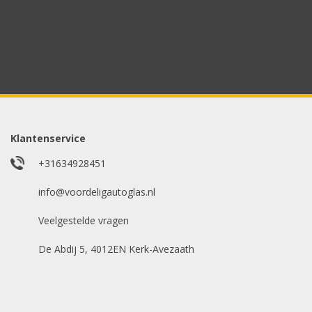
Wilt u snel antwoord? Stuur ons een whatsappje met 
Uw merk auto
*
Model auto
*
Klantenservice
+31634928451
E-mailadres
info@voordeligautoglas.nl
*
Veelgestelde vragen
De Abdij 5, 4012EN Kerk-Avezaath