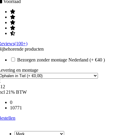
Voorraad
Reviews(100+)
ijbehorende producten
Bezorgen zonder montage Nederland (+ €40 )
Levering en montage
€
312
incl 21% BTW
0
10771
estellen