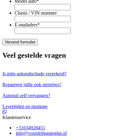
Model auto
*
Chasis / VIN nummer
E-mailadres
*
Veel gestelde vragen
Is mijn autoruitschade verzekerd?
Repareren jullie ook sterretjes?
Autoruit zelf vervangen?
Levertijden en montage
Klantenservice
+31634928451
info@voordeligautoglas.nl