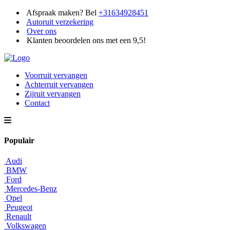
Afspraak maken? Bel
+31634928451
Autoruit verzekering
Over ons
Klanten beoordelen ons met een 9,5!
Voorruit vervangen
Achterruit vervangen
Zijruit vervangen
Contact
Populair
Audi
BMW
Ford
Mercedes-Benz
Opel
Peugeot
Renault
Volkswagen