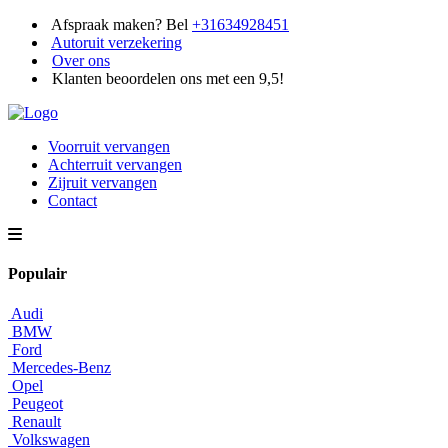
Afspraak maken? Bel
+31634928451
Autoruit verzekering
Over ons
Klanten beoordelen ons met een 9,5!
Voorruit vervangen
Achterruit vervangen
Zijruit vervangen
Contact
Populair
Audi
BMW
Ford
Mercedes-Benz
Opel
Peugeot
Renault
Volkswagen