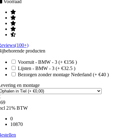
Voorraad
Reviews(100+)
ijbehorende producten
Voorruit - BMW - 3 (+ €156 )
Lijsten - BMW - 3 (+ €32.5 )
Bezorgen zonder montage Nederland (+ €40 )
Levering en montage
€
169
incl 21% BTW
0
10870
estellen