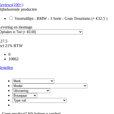
Reviews(100+)
ijbehorende producten
Voorruitlijst - BMW - 3 Serie - Gran Trourismo (+ €32.5 )
Levering en montage
€
227.5
incl 21% BTW
0
10862
estellen
Geen resultaat? Wij helpen u verder!