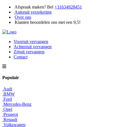
Afspraak maken? Bel
+31634928451
Autoruit verzekering
Over ons
Klanten beoordelen ons met een 9,5!
Voorruit vervangen
Achterruit vervangen
Zijruit vervangen
Contact
Populair
Audi
BMW
Ford
Mercedes-Benz
Opel
Peugeot
Renault
Volkswagen