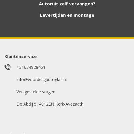
hebben. Vul het formulier in en wij nemen
Autoruit zelf vervangen?
contact met u op.
Levertijden en montage
Aanvraag via whatsapp
Wilt u snel antwoord? Stuur ons een
whatsappje met foto van de ruit en uw auto
gegevens.
Klantenservice
Uw merk auto
*
+31634928451
info@voordeligautoglas.nl
Veelgestelde vragen
Bouwjaar
*
De Abdij 5, 4012EN Kerk-Avezaath
Model auto
*