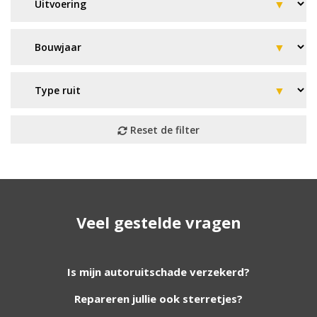
Geen resultaat? Wij helpen u
Veel gestelde vragen
verder!
Wij zijn continu bezig met het toevoegen van
Is mijn autoruitschade verzekerd?
nieuwe autoruiten aan onze website. Staat uw
Repareren jullie ook sterretjes?
ruit er niet tussen? Grote kans dat wij deze wel