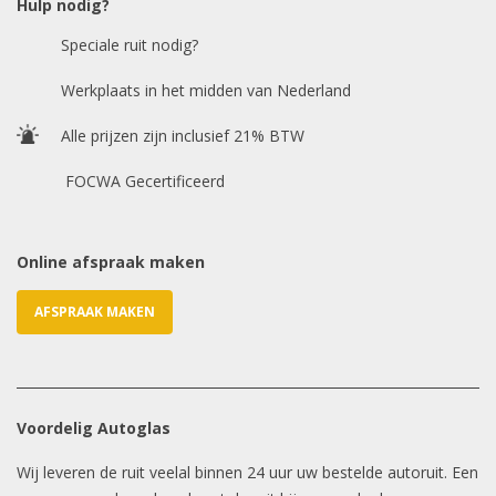
Hulp nodig?
Speciale ruit nodig?
Chasis / VIN nummer
Werkplaats in het midden van Nederland
Alle prijzen zijn inclusief 21% BTW
E-mailadres
*
FOCWA Gecertificeerd
Online afspraak maken
AFSPRAAK MAKEN
Voordelig Autoglas
Wij leveren de ruit veelal binnen 24 uur uw bestelde autoruit. Een