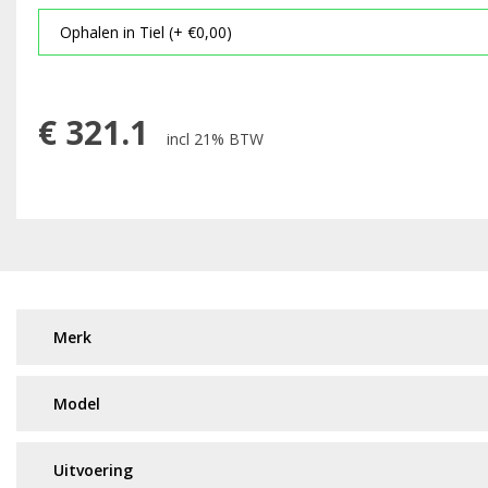
€
321.1
incl 21% BTW