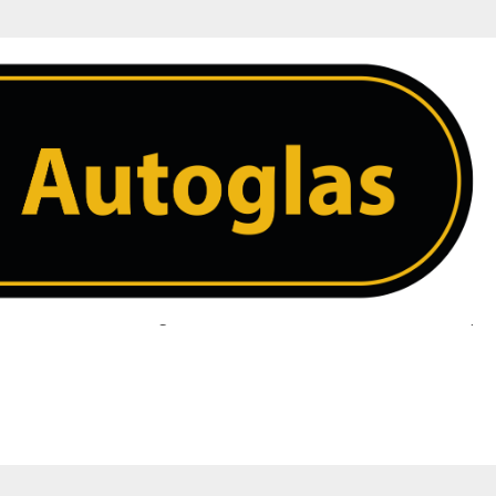
 ruit. Heeft u een vraag over uw ruit neem dan contact met ons op. 