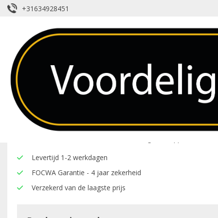
+31634928451
Voorruit – BMW – 5 – Regensensor
Over dit product
Hier onder vindt u een overzicht van de eigenschappen van deze
Levertijd 1-2 werkdagen
FOCWA Garantie - 4 jaar zekerheid
Verzekerd van de laagste prijs