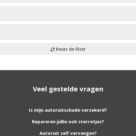
Veel gestelde vragen
utoruiten aan onze website. Staat uw ruit er niet tussen? G
Is mijn autoruitschade verzekerd?
Repareren jullie ook sterretjes?
foto van de ruit en uw auto gegevens.
Autoruit zelf vervangen?