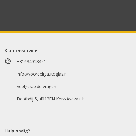
Uw merk auto
*
Model auto
*
Klantenservice
+31634928451
E-mailadres
info@voordeligautoglas.nl
*
Veelgestelde vragen
De Abdij 5, 4012EN Kerk-Avezaath
Hulp nodig?