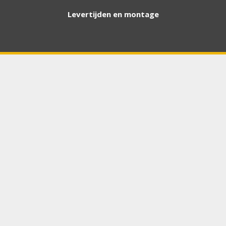
Levertijden en montage
Bouwjaar
*
Chasis / VIN nummer