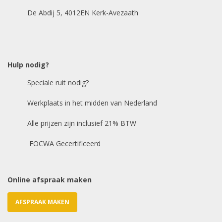
De Abdij 5, 4012EN Kerk-Avezaath
Model auto
*
Hulp nodig?
Speciale ruit nodig?
Chasis / VIN nummer
Werkplaats in het midden van Nederland
Alle prijzen zijn inclusief 21% BTW
E-mailadres
*
FOCWA Gecertificeerd
Online afspraak maken
AFSPRAAK MAKEN