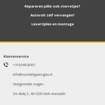
nieuwe autoruiten aan onze website. Staat uw
Repareren jullie ook sterretjes?
ruit er niet tussen? Grote kans dat wij deze wel
hebben. Vul het formulier in en wij nemen
Autoruit zelf vervangen?
contact met u op.
Levertijden en montage
Aanvraag via whatsapp
Wilt u snel antwoord? Stuur ons een
whatsappje met foto van de ruit en uw auto
gegevens.
Klantenservice
Uw merk auto
*
+31634928451
info@voordeligautoglas.nl
Veelgestelde vragen
Bouwjaar
*
De Abdij 5, 4012EN Kerk-Avezaath