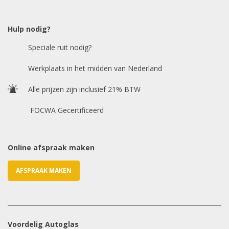
Model auto
*
Hulp nodig?
Speciale ruit nodig?
Chasis / VIN nummer
Werkplaats in het midden van Nederland
Alle prijzen zijn inclusief 21% BTW
E-mailadres
*
FOCWA Gecertificeerd
Online afspraak maken
AFSPRAAK MAKEN
Voordelig Autoglas