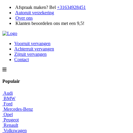
Afspraak maken? Bel
+31634928451
Autoruit verzekering
Over ons
Klanten beoordelen ons met een 9,5!
Voorruit vervangen
Achterruit vervangen
Zijruit vervangen
Contact
Populair
Audi
BMW
Ford
Mercedes-Benz
Opel
Peugeot
Renault
Volkswagen