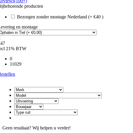
Reviews(100+)
ijbehorende producten
Bezorgen zonder montage Nederland (+ €40 )
Levering en montage
€
247
incl 21% BTW
0
11029
estellen
Geen resultaat? Wij helpen u verder!