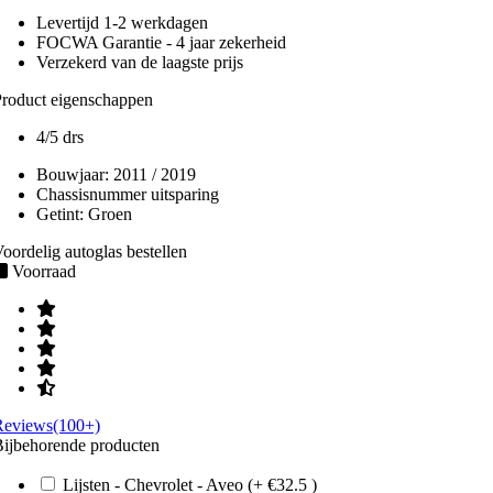
Levertijd 1-2 werkdagen
FOCWA Garantie - 4 jaar zekerheid
Verzekerd van de laagste prijs
roduct eigenschappen
4/5 drs
Bouwjaar:
2011 / 2019
Chassisnummer uitsparing
Getint:
Groen
oordelig autoglas bestellen
Voorraad
Reviews(100+)
ijbehorende producten
Lijsten - Chevrolet - Aveo (+ €32.5 )