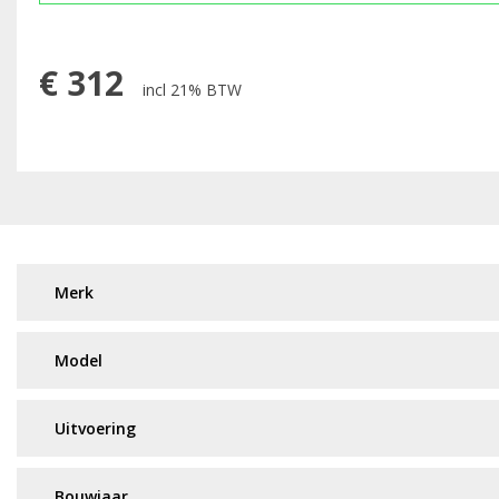
€
312
incl 21% BTW