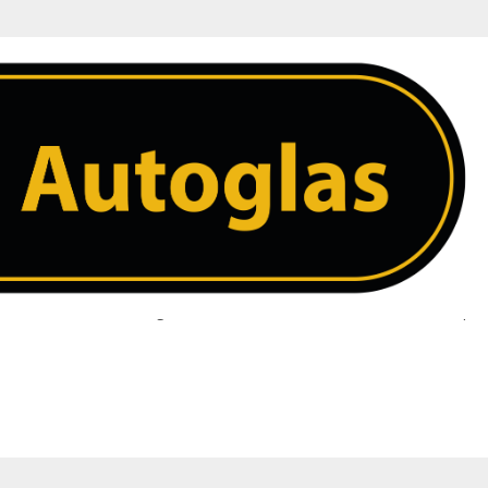
 ruit. Heeft u een vraag over uw ruit neem dan contact met ons op. 