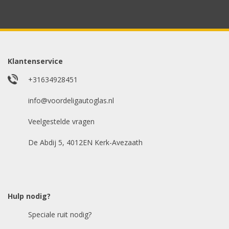
Uw merk auto
*
Model auto
*
Klantenservice
+31634928451
E-mailadres
info@voordeligautoglas.nl
*
Veelgestelde vragen
De Abdij 5, 4012EN Kerk-Avezaath
Hulp nodig?
Speciale ruit nodig?