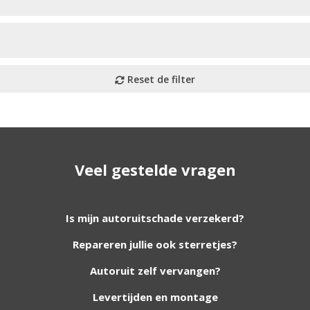
Veel gestelde vragen
utoruiten aan onze website. Staat uw ruit er niet tussen? G
Is mijn autoruitschade verzekerd?
Repareren jullie ook sterretjes?
foto van de ruit en uw auto gegevens.
Autoruit zelf vervangen?
Levertijden en montage