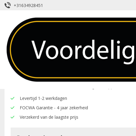
+31634928451
Voorruit – Chevrolet – Van
Over dit product
Hier onder vindt u een overzicht van de eigenschappen van deze
Levertijd 1-2 werkdagen
FOCWA Garantie - 4 jaar zekerheid
Verzekerd van de laagste prijs