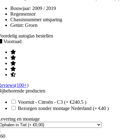
Bouwjaar:
2009 / 2019
Regensensor
Chassisnummer uitsparing
Getint:
Groen
oordelig autoglas bestellen
Voorraad
Reviews(100+)
ijbehorende producten
Voorruit - Citroën - C3 (+ €240.5 )
Bezorgen zonder montage Nederland (+ €40 )
Levering en montage
€
260