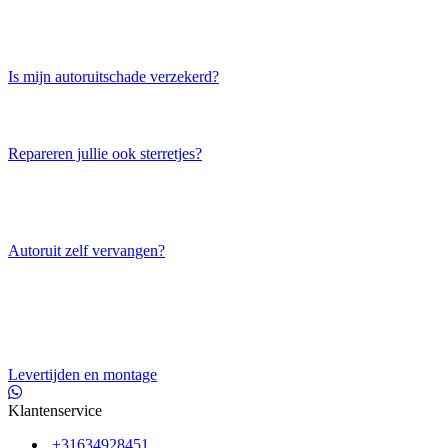
Is mijn autoruitschade verzekerd?
Repareren jullie ook sterretjes?
Autoruit zelf vervangen?
Levertijden en montage
Klantenservice
+31634928451