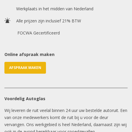
Chasis / VIN nummer
Werkplaats in het midden van Nederland
Alle prijzen zijn inclusief 21% BTW
E-mailadres
*
FOCWA Gecertificeerd
Online afspraak maken
AFSPRAAK MAKEN
Voordelig Autoglas
Wij leveren de ruit veelal binnen 24 uur uw bestelde autoruit. Een
van onze medewerkers komt de ruit bij u voor de deur
vervangen. Ons werkgebied is heel Nederland, daarnaast zijn wij
ook in de avond bereikbaar voor spoedgevallen.