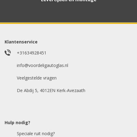
Aanvraag via whatsapp
Wilt u snel antwoord? Stuur ons een
whatsappje met foto van de ruit en uw auto
gegevens.
Klantenservice
Uw merk auto
*
+31634928451
info@voordeligautoglas.nl
Veelgestelde vragen
Bouwjaar
*
De Abdij 5, 4012EN Kerk-Avezaath
Model auto
*
Hulp nodig?
Speciale ruit nodig?