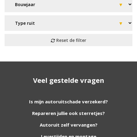
Geen resultaat? Wij helpen u
Veel gestelde vragen
verder!
Wij zijn continu bezig met het toevoegen van
Is mijn autoruitschade verzekerd?
nieuwe autoruiten aan onze website. Staat uw
Repareren jullie ook sterretjes?
ruit er niet tussen? Grote kans dat wij deze wel
hebben. Vul het formulier in en wij nemen
Autoruit zelf vervangen?
contact met u op.
Levertijden en montage