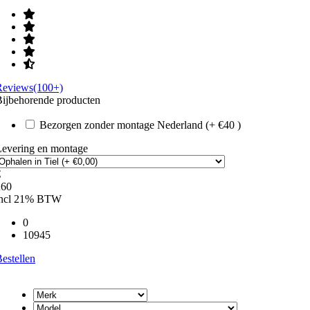
Reviews(100+)
ijbehorende producten
Bezorgen zonder montage Nederland (+ €40 )
Levering en montage
€
260
incl 21% BTW
0
10945
estellen