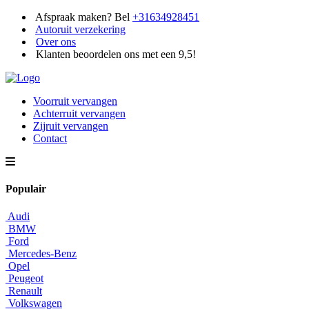
Afspraak maken? Bel
+31634928451
Autoruit verzekering
Over ons
Klanten beoordelen ons met een 9,5!
Voorruit vervangen
Achterruit vervangen
Zijruit vervangen
Contact
Populair
Audi
BMW
Ford
Mercedes-Benz
Opel
Peugeot
Renault
Volkswagen