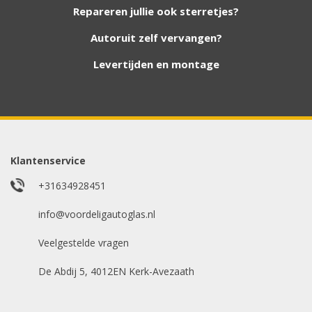
nieuwe autoruiten aan onze website. Staat uw
Repareren jullie ook sterretjes?
ruit er niet tussen? Grote kans dat wij deze wel
hebben. Vul het formulier in en wij nemen
Autoruit zelf vervangen?
contact met u op.
Levertijden en montage
Aanvraag via whatsapp
Wilt u snel antwoord? Stuur ons een
whatsappje met foto van de ruit en uw auto
gegevens.
Klantenservice
Uw merk auto
*
+31634928451
info@voordeligautoglas.nl
Veelgestelde vragen
Bouwjaar
*
De Abdij 5, 4012EN Kerk-Avezaath