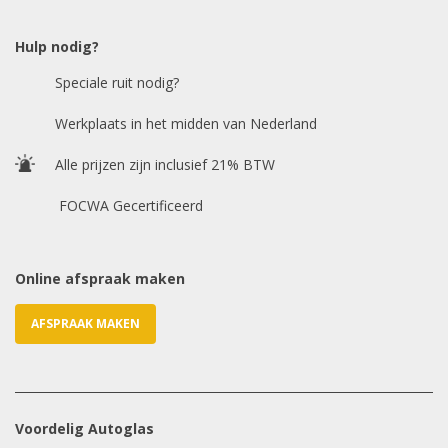
Model auto
*
Hulp nodig?
Speciale ruit nodig?
Chasis / VIN nummer
Werkplaats in het midden van Nederland
Alle prijzen zijn inclusief 21% BTW
E-mailadres
*
FOCWA Gecertificeerd
Online afspraak maken
AFSPRAAK MAKEN
Voordelig Autoglas