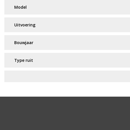
Geen resultaat? Wij helpen u verder!
Wij zijn continu bezig met het toevoegen van nieuwe a