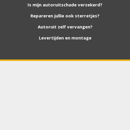
Is mijn autoruitschade verzekerd?
Repareren jullie ook sterretjes?
foto van de ruit en uw auto gegevens.
Autoruit zelf vervangen?
Levertijden en montage
Bouwjaar
*
Chasis / VIN nummer