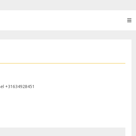
Bel
+31634928451