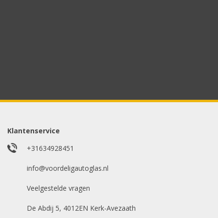
in en wij nemen contact met u op.
Aanvraag via whatsapp
Wilt u snel antwoord? Stuur ons een whatsappje met 
Uw merk auto
*
Model auto
*
Klantenservice
+31634928451
E-mailadres
info@voordeligautoglas.nl
*
Veelgestelde vragen
De Abdij 5, 4012EN Kerk-Avezaath