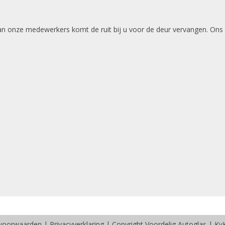
 van onze medewerkers komt de ruit bij u voor de deur vervangen. Ons
voorwaarden
|
Privacyverklaring
| Copyright Voordelig Autoglas | K