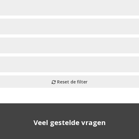
Veel gestelde vragen
utoruiten aan onze website. Staat uw ruit er niet tussen? G