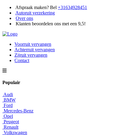
Afspraak maken? Bel
+31634928451
Autoruit verzekering
Over ons
Klanten beoordelen ons met een 9,5!
Voorruit vervangen
Achterruit vervangen
Zijruit vervangen
Contact
Populair
Audi
BMW
Ford
Mercedes-Benz
Opel
Peugeot
Renault
Volkswagen