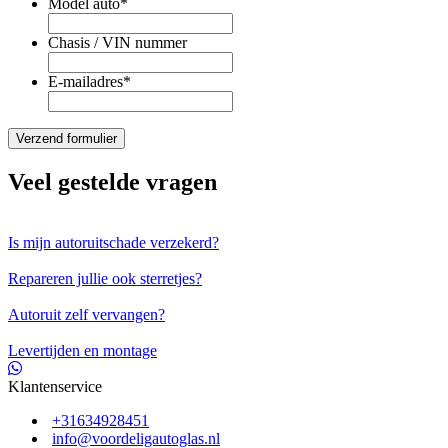
Model auto
*
Chasis / VIN nummer
E-mailadres
*
Veel gestelde vragen
Is mijn autoruitschade verzekerd?
Repareren jullie ook sterretjes?
Autoruit zelf vervangen?
Levertijden en montage
Klantenservice
+31634928451
info@voordeligautoglas.nl