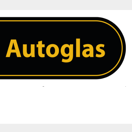
ing – Geluidsdempend – Regensensor
 ruit. Heeft u een vraag over uw ruit neem dan contact met ons op. 