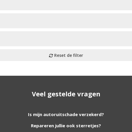
Veel gestelde vragen
utoruiten aan onze website. Staat uw ruit er niet tussen? G
Is mijn autoruitschade verzekerd?
Repareren jullie ook sterretjes?
foto van de ruit en uw auto gegevens.