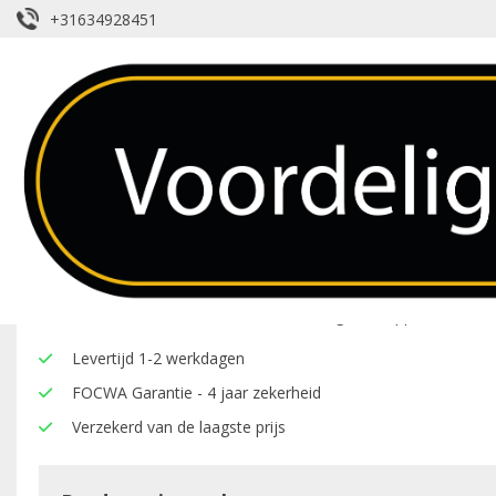
+31634928451
Voorruit – Ford – Mondeo – Verwarm
Over dit product
Hier onder vindt u een overzicht van de eigenschappen van deze
Levertijd 1-2 werkdagen
FOCWA Garantie - 4 jaar zekerheid
Verzekerd van de laagste prijs