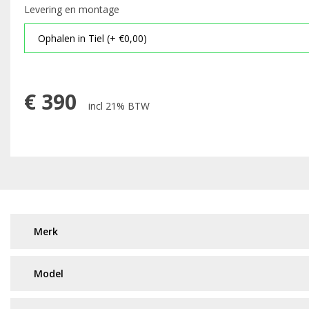
Levering en montage
€
390
incl 21% BTW