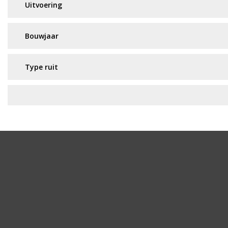
Geen resultaat? Wij helpen u verder!
Wij zijn continu bezig met het toevoegen van nieuwe a
in en wij nemen contact met u op.
Aanvraag via whatsapp
Wilt u snel antwoord? Stuur ons een whatsappje met 