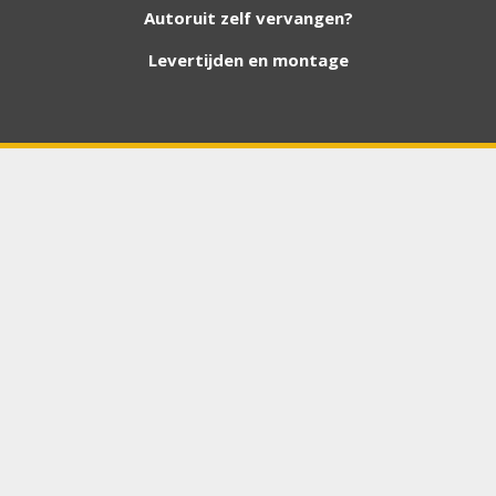
Autoruit zelf vervangen?
Levertijden en montage
Bouwjaar
*
Chasis / VIN nummer