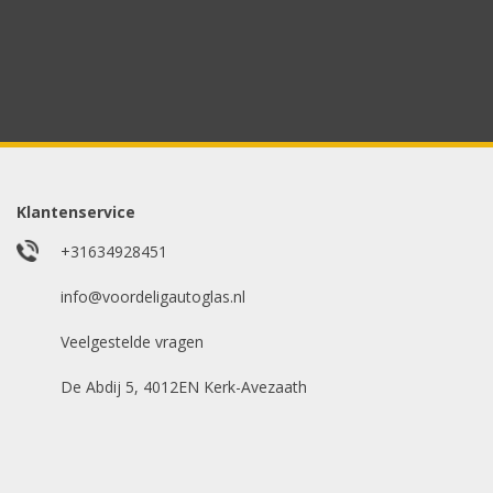
Uw merk auto
*
Model auto
*
Klantenservice
+31634928451
E-mailadres
info@voordeligautoglas.nl
*
Veelgestelde vragen
De Abdij 5, 4012EN Kerk-Avezaath