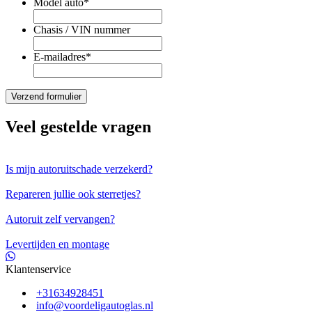
Model auto
*
Chasis / VIN nummer
E-mailadres
*
Veel gestelde vragen
Is mijn autoruitschade verzekerd?
Repareren jullie ook sterretjes?
Autoruit zelf vervangen?
Levertijden en montage
Klantenservice
+31634928451
info@voordeligautoglas.nl