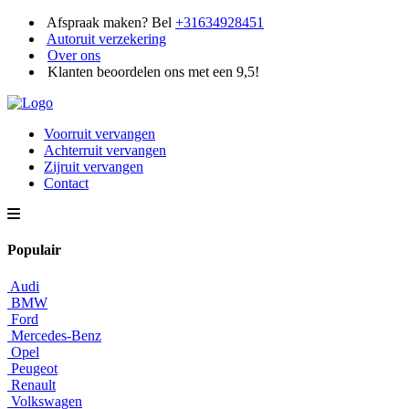
Afspraak maken? Bel
+31634928451
Autoruit verzekering
Over ons
Klanten beoordelen ons met een 9,5!
Voorruit vervangen
Achterruit vervangen
Zijruit vervangen
Contact
Populair
Audi
BMW
Ford
Mercedes-Benz
Opel
Peugeot
Renault
Volkswagen