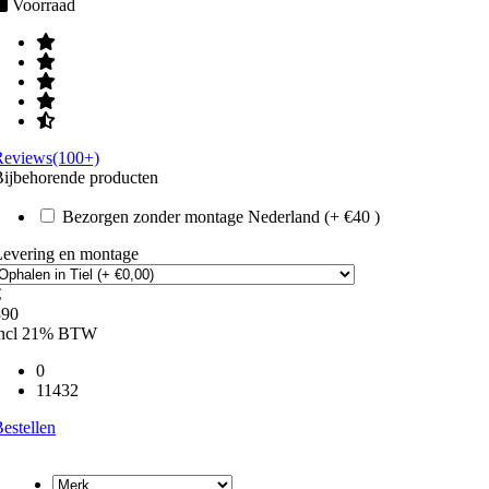
Voorraad
Reviews(100+)
ijbehorende producten
Bezorgen zonder montage Nederland (+ €40 )
Levering en montage
€
390
incl 21% BTW
0
11432
estellen