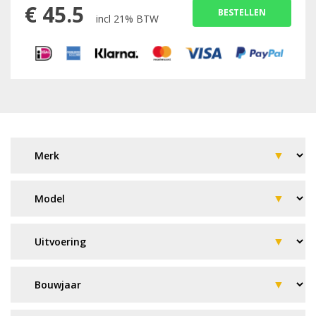
€
45.5
BESTELLEN
incl 21% BTW