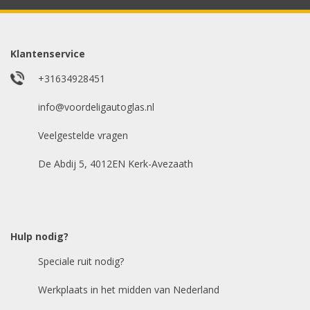
whatsappje met foto van de ruit en uw auto
gegevens.
Klantenservice
Uw merk auto
*
+31634928451
info@voordeligautoglas.nl
Veelgestelde vragen
Bouwjaar
*
De Abdij 5, 4012EN Kerk-Avezaath
Model auto
*
Hulp nodig?
Speciale ruit nodig?
Chasis / VIN nummer
Werkplaats in het midden van Nederland