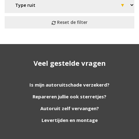
Geen resultaat? Wij helpen u
Veel gestelde vragen
verder!
Wij zijn continu bezig met het toevoegen van
Is mijn autoruitschade verzekerd?
nieuwe autoruiten aan onze website. Staat uw
Repareren jullie ook sterretjes?
ruit er niet tussen? Grote kans dat wij deze wel
hebben. Vul het formulier in en wij nemen
Autoruit zelf vervangen?
contact met u op.
Levertijden en montage
Aanvraag via whatsapp
Wilt u snel antwoord? Stuur ons een