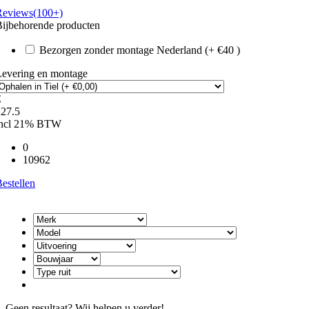
Reviews(100+)
ijbehorende producten
Bezorgen zonder montage Nederland (+ €40 )
Levering en montage
€
227.5
incl 21% BTW
0
10962
estellen
Geen resultaat? Wij helpen u verder!