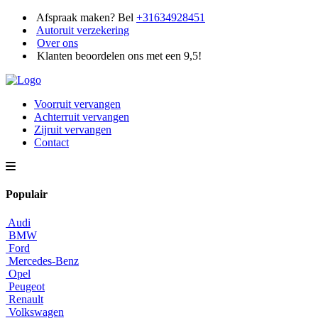
Afspraak maken? Bel
+31634928451
Autoruit verzekering
Over ons
Klanten beoordelen ons met een 9,5!
Voorruit vervangen
Achterruit vervangen
Zijruit vervangen
Contact
Populair
Audi
BMW
Ford
Mercedes-Benz
Opel
Peugeot
Renault
Volkswagen