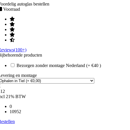
oordelig autoglas bestellen
Voorraad
Reviews(100+)
ijbehorende producten
Bezorgen zonder montage Nederland (+ €40 )
Levering en montage
€
312
incl 21% BTW
0
10952
estellen