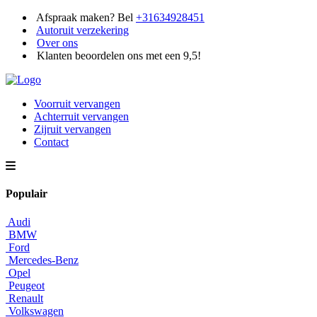
Afspraak maken? Bel
+31634928451
Autoruit verzekering
Over ons
Klanten beoordelen ons met een 9,5!
Voorruit vervangen
Achterruit vervangen
Zijruit vervangen
Contact
Populair
Audi
BMW
Ford
Mercedes-Benz
Opel
Peugeot
Renault
Volkswagen