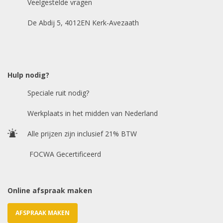
Veelgestelde vragen
Bouwjaar
*
De Abdij 5, 4012EN Kerk-Avezaath
Model auto
*
Hulp nodig?
Speciale ruit nodig?
Chasis / VIN nummer
Werkplaats in het midden van Nederland
Alle prijzen zijn inclusief 21% BTW
E-mailadres
*
FOCWA Gecertificeerd
Online afspraak maken
AFSPRAAK MAKEN