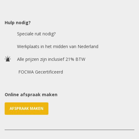
Model auto
*
Hulp nodig?
Speciale ruit nodig?
Chasis / VIN nummer
Werkplaats in het midden van Nederland
Alle prijzen zijn inclusief 21% BTW
E-mailadres
*
FOCWA Gecertificeerd
Online afspraak maken
AFSPRAAK MAKEN