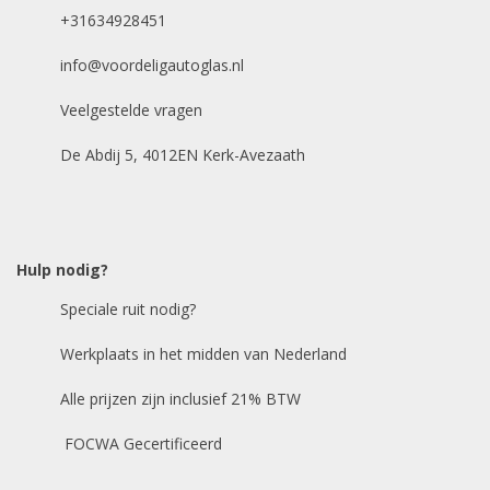
Facebook
+31634928451
info@voordeligautoglas.nl
Dit veld is bedoeld voor
validatiedoeleinden en moet niet worden
Veelgestelde vragen
gewijzigd.
Uw merk auto
*
De Abdij 5, 4012EN Kerk-Avezaath
Bouwjaar
*
Hulp nodig?
Model auto
*
Speciale ruit nodig?
Werkplaats in het midden van Nederland
Chasis / VIN nummer
Alle prijzen zijn inclusief 21% BTW
E-mailadres
*
FOCWA Gecertificeerd