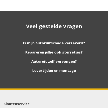
Geen resultaat? Wij helpen u
Veel gestelde vragen
verder!
Wij zijn continu bezig met het toevoegen van
Is mijn autoruitschade verzekerd?
nieuwe autoruiten aan onze website. Staat uw
Repareren jullie ook sterretjes?
ruit er niet tussen? Grote kans dat wij deze wel
hebben. Vul het formulier in en wij nemen
Autoruit zelf vervangen?
contact met u op.
Levertijden en montage
Aanvraag via whatsapp
Wilt u snel antwoord? Stuur ons een
whatsappje met foto van de ruit en uw auto
gegevens.
Klantenservice