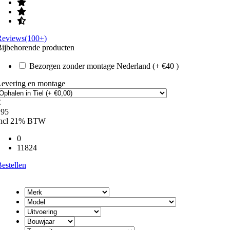
Reviews(100+)
ijbehorende producten
Bezorgen zonder montage Nederland (+ €40 )
Levering en montage
€
195
incl 21% BTW
0
11824
estellen