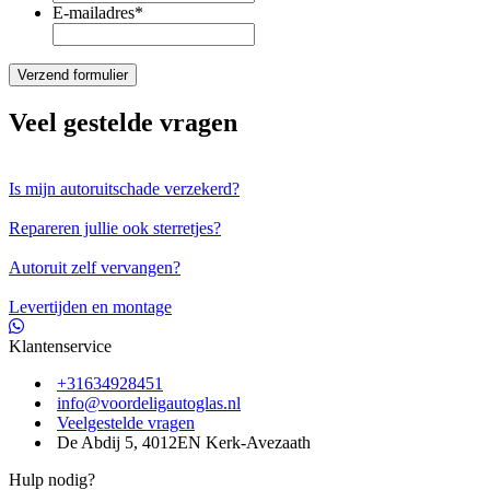
E-mailadres
*
Veel gestelde vragen
Is mijn autoruitschade verzekerd?
Repareren jullie ook sterretjes?
Autoruit zelf vervangen?
Levertijden en montage
Klantenservice
+31634928451
info@voordeligautoglas.nl
Veelgestelde vragen
De Abdij 5, 4012EN Kerk-Avezaath
Hulp nodig?