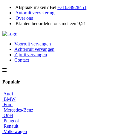
Afspraak maken? Bel
+31634928451
Autoruit verzekering
Over ons
Klanten beoordelen ons met een 9,5!
Voorruit vervangen
Achterruit vervangen
Zijruit vervangen
Contact
Populair
Audi
BMW
Ford
Mercedes-Benz
Opel
Peugeot
Renault
Volkswagen