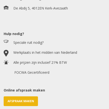
Bouwjaar
*
De Abdij 5, 4012EN Kerk-Avezaath
Model auto
*
Hulp nodig?
Speciale ruit nodig?
Chasis / VIN nummer
Werkplaats in het midden van Nederland
Alle prijzen zijn inclusief 21% BTW
E-mailadres
*
FOCWA Gecertificeerd
Online afspraak maken
AFSPRAAK MAKEN