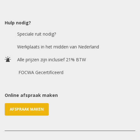
Model auto
*
Hulp nodig?
Speciale ruit nodig?
Chasis / VIN nummer
Werkplaats in het midden van Nederland
Alle prijzen zijn inclusief 21% BTW
E-mailadres
*
FOCWA Gecertificeerd
Online afspraak maken
AFSPRAAK MAKEN