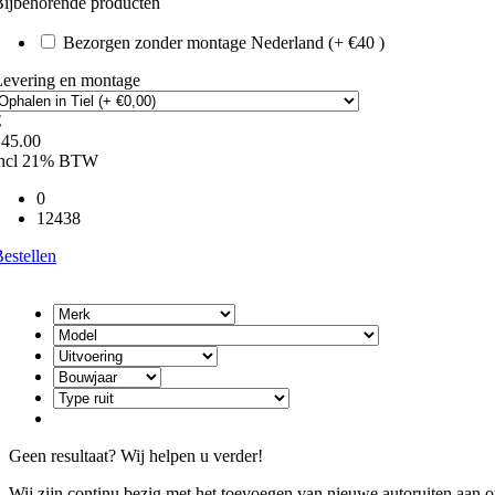
ijbehorende producten
Bezorgen zonder montage Nederland (+ €40 )
Levering en montage
€
145.00
incl 21% BTW
0
12438
estellen
Geen resultaat? Wij helpen u verder!
Wij zijn continu bezig met het toevoegen van nieuwe autoruiten aan on