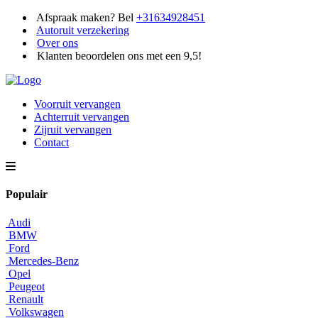
Afspraak maken? Bel
+31634928451
Autoruit verzekering
Over ons
Klanten beoordelen ons met een 9,5!
Voorruit vervangen
Achterruit vervangen
Zijruit vervangen
Contact
Populair
Audi
BMW
Ford
Mercedes-Benz
Opel
Peugeot
Renault
Volkswagen